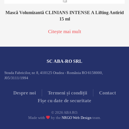
Mască Volumizantă CLINIANS INTENSE A Lifting Antirid
15 ml
Citește mai mult
SC ABA-RO SRL
Strada Fabricilor, nr. 8, 410125 Oradea - România RO 6158000,
J05/3111/1994
Despre noi
Termeni și condiții
Contact
Fișe cu date de securitate
©
2026
ABA RO.
Made with
by the
NRGO Web Design
team.