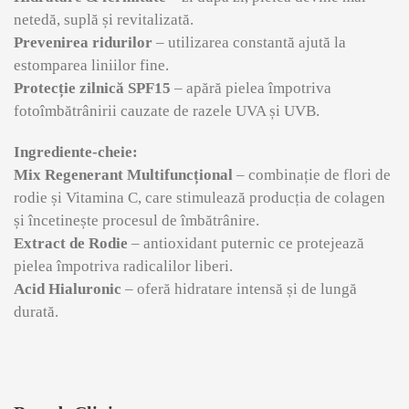
netedă, suplă și revitalizată.
Prevenirea ridurilor
– utilizarea constantă ajută la
estomparea liniilor fine.
Protecție zilnică SPF15
– apără pielea împotriva
fotoîmbătrânirii cauzate de razele UVA și UVB.
Ingrediente-cheie:
Mix Regenerant Multifuncțional
– combinație de flori de
rodie și Vitamina C, care stimulează producția de colagen
și încetinește procesul de îmbătrânire.
Extract de Rodie
– antioxidant puternic ce protejează
pielea împotriva radicalilor liberi.
Acid Hialuronic
– oferă hidratare intensă și de lungă
durată.