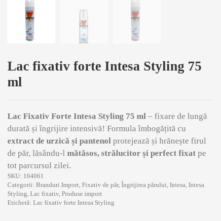
Lac fixativ forte Intesa Styling 75
ml
Lac Fixativ Forte Intesa Styling 75 ml
– fixare de lungă
durată și îngrijire intensivă! Formula îmbogățită cu
extract de urzică și pantenol
protejează și hrănește firul
de păr, lăsându-l
mătăsos, strălucitor și perfect fixat
pe
tot parcursul zilei.
SKU:
104061
Categorii:
Branduri Import
,
Fixativ de păr
,
Îngrijirea p ărului
,
Intesa
,
Intesa
Styling
,
Lac fixativ
,
Produse import
Etichetă:
Lac fixativ forte Intesa Styling