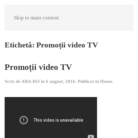
Skip to main content
Etichetă:
Promoții video TV
Promoții video TV
Scris de
ABA-RO
în
6 august, 2016
. Publicat în
Home
.