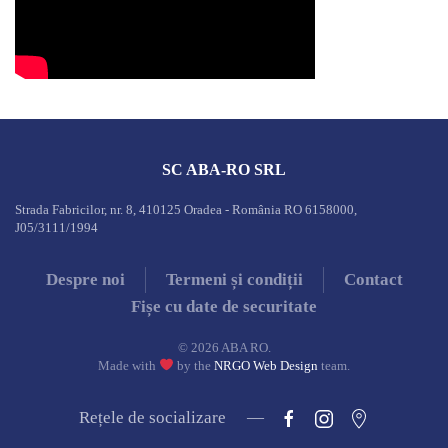
SC ABA-RO SRL
Strada Fabricilor, nr. 8, 410125 Oradea - România RO 6158000,
J05/3111/1994
Despre noi
Termeni și condiții
Contact
Fișe cu date de securitate
©
2026
ABA RO.
Made with
by the
NRGO Web Design
team.
Rețele de socializare —