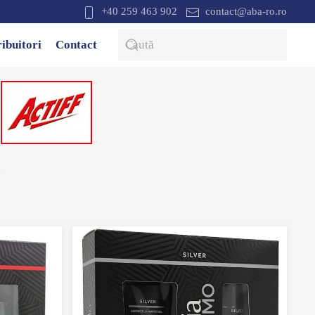
+40 259 463 902
contact@aba-ro.ro
ribuitori
Contact