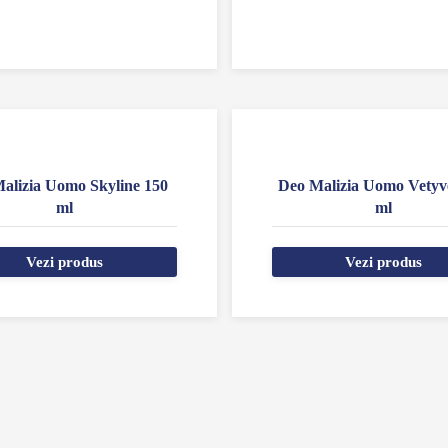
alizia Uomo Skyline 150
Deo Malizia Uomo Vetyv
ml
ml
Vezi produs
Vezi produs