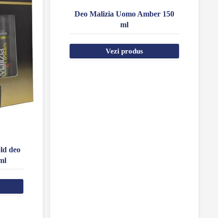
Deo Malizia Uomo Amber 150
ml
Vezi produs
ld deo
ml