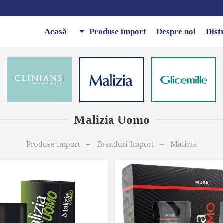
Acasă
Produse import
Despre noi
Dist
Malizia Uomo
Produse import
Branduri Import
Malizia